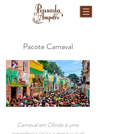
Pacote Carnaval
Carnaval em Olinda é uma
experiência única e inesquivável.